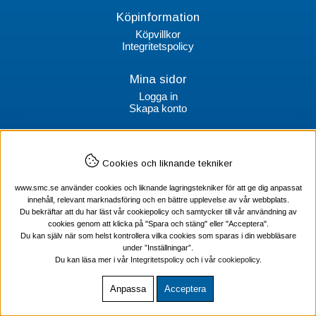
Köpinformation
Köpvillkor
Integritetspolicy
Mina sidor
Logga in
Skapa konto
Kontakt
Cookies och liknande tekniker
SMC Stockholms Maskincentral AB
Box 38064
www.smc.se använder cookies och liknande lagringstekniker för att ge dig anpassat
100 64 Stockholm
innehåll, relevant marknadsföring och en bättre upplevelse av vår webbplats.
Du bekräftar att du har läst vår cookiepolicy och samtycker till vår användning av
Tel Verktyg: 08-578 55 230
cookies genom att klicka på "Spara och stäng" eller "Acceptera".
Tel Värmekabel: 08-578 55 240
Du kan själv när som helst kontrollera vilka cookies som sparas i din webbläsare
under ”Inställningar”.
Du kan läsa mer i vår
Integritetspolicy
och i vår
cookiepolicy
.
Anpassa
Acceptera