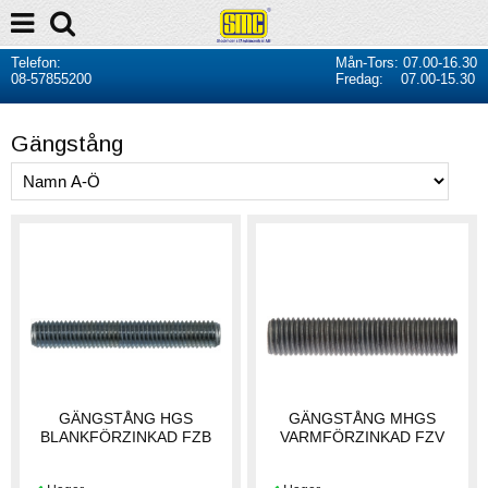
Telefon:
Mån-Tors: 07.00-16.30
08-57855200
Fredag: 07.00-15.30
Gängstång
GÄNGSTÅNG HGS
GÄNGSTÅNG MHGS
BLANKFÖRZINKAD FZB
VARMFÖRZINKAD FZV