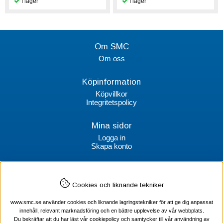
Om SMC
Om oss
Köpinformation
Köpvillkor
Integritetspolicy
Mina sidor
Logga in
Skapa konto
Kontakt
Cookies och liknande tekniker
SMC Stockholms Maskincentral AB
Box 38064
www.smc.se använder cookies och liknande lagringstekniker för att ge dig anpassat
100 64 Stockholm
innehåll, relevant marknadsföring och en bättre upplevelse av vår webbplats.
Du bekräftar att du har läst vår cookiepolicy och samtycker till vår användning av
Tel Verktyg: 08-578 55 230