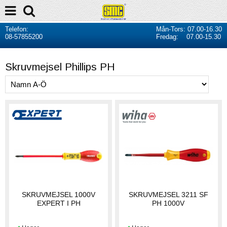
Telefon:
Mån-Tors: 07.00-16.30
08-57855200
Fredag: 07.00-15.30
Skruvmejsel Phillips PH
SKRUVMEJSEL 1000V
SKRUVMEJSEL 3211 SF
EXPERT I PH
PH 1000V