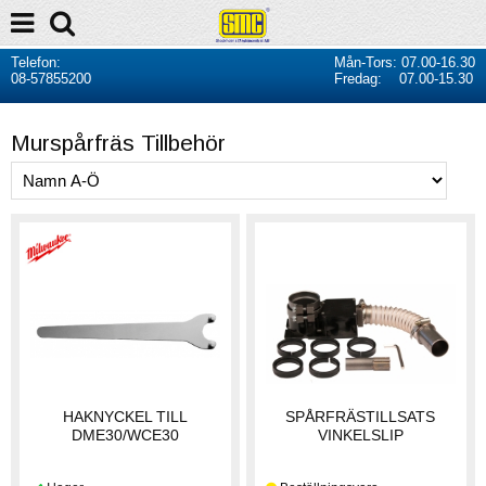
Telefon:
Mån-Tors: 07.00-16.30
08-57855200
Fredag: 07.00-15.30
Murspårfräs Tillbehör
HAKNYCKEL TILL
SPÅRFRÄSTILLSATS
DME30/WCE30
VINKELSLIP