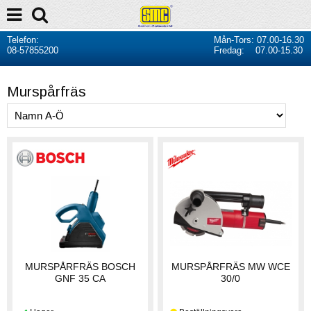
Telefon:
Mån-Tors: 07.00-16.30
08-57855200
Fredag: 07.00-15.30
Murspårfräs
MURSPÅRFRÄS BOSCH
MURSPÅRFRÄS MW WCE
GNF 35 CA
30/0