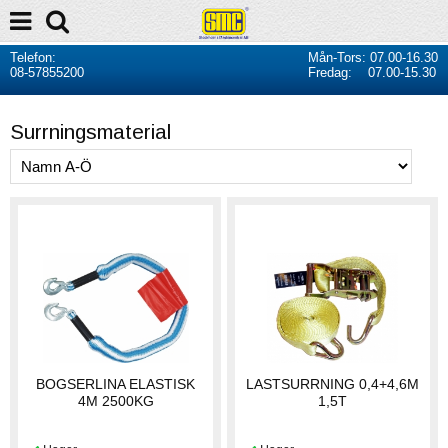
Telefon:
Mån-Tors: 07.00-16.30
08-57855200
Fredag: 07.00-15.30
Surrningsmaterial
BOGSERLINA ELASTISK
LASTSURRNING 0,4+4,6M
4M 2500KG
1,5T