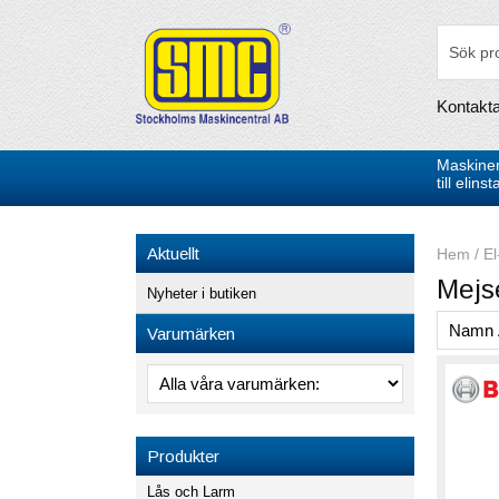
Kontakt
Maskiner
till elin
Aktuellt
Hem
/
El
Mejs
Nyheter i butiken
Varumärken
Produkter
Lås och Larm