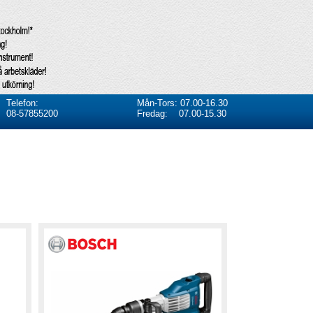
Telefon:
Mån-Tors: 07.00-16.30
08-57855200
Fredag: 07.00-15.30