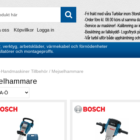
a oss
Köpvillkor
Logga in
, verktyg, arbetskläder, värmekabel och förnödenheter
stallatörer och montageproffs.
-Handmaskiner Tillbehör
/
Mejselhammare
elhammare