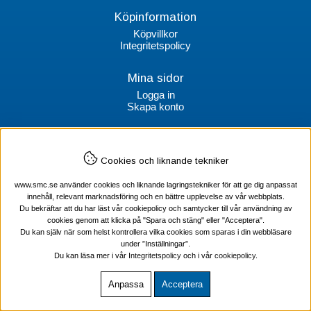
Köpinformation
Köpvillkor
Integritetspolicy
Mina sidor
Logga in
Skapa konto
Kontakt
Cookies och liknande tekniker
SMC Stockholms Maskincentral AB
Box 38064
www.smc.se använder cookies och liknande lagringstekniker för att ge dig anpassat
100 64 Stockholm
innehåll, relevant marknadsföring och en bättre upplevelse av vår webbplats.
Du bekräftar att du har läst vår cookiepolicy och samtycker till vår användning av
Tel Verktyg: 08-578 55 230
cookies genom att klicka på "Spara och stäng" eller "Acceptera".
Tel Värmekabel: 08-578 55 240
Du kan själv när som helst kontrollera vilka cookies som sparas i din webbläsare
under ”Inställningar”.
Du kan läsa mer i vår
Integritetspolicy
och i vår
cookiepolicy
.
Anpassa
Acceptera