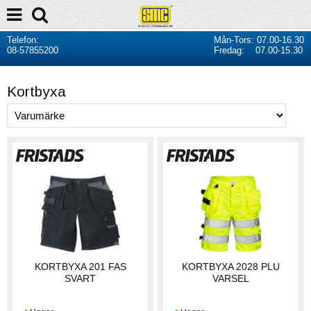
Telefon:
Mån-Tors: 07.00-16.30
08-57855200
Fredag: 07.00-15.30
Kortbyxa
KORTBYXA 201 FAS
KORTBYXA 2028 PLU
SVART
VARSEL