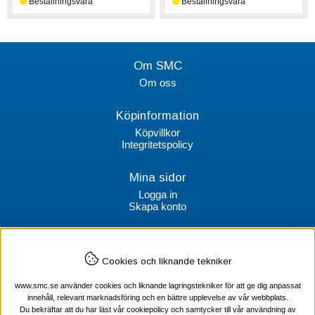
Om SMC
Om oss
Köpinformation
Köpvillkor
Integritetspolicy
Mina sidor
Logga in
Skapa konto
Kontakt
Cookies och liknande tekniker
SMC Stockholms Maskincentral AB
Box 38064
www.smc.se använder cookies och liknande lagringstekniker för att ge dig anpassat
100 64 Stockholm
innehåll, relevant marknadsföring och en bättre upplevelse av vår webbplats.
Du bekräftar att du har läst vår cookiepolicy och samtycker till vår användning av
Tel Verktyg: 08-578 55 230