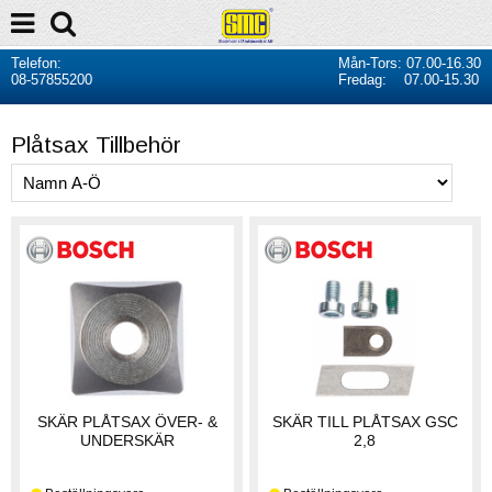
Telefon:
Mån-Tors: 07.00-16.30
08-57855200
Fredag: 07.00-15.30
Plåtsax Tillbehör
SKÄR PLÅTSAX ÖVER- &
SKÄR TILL PLÅTSAX GSC
UNDERSKÄR
2,8