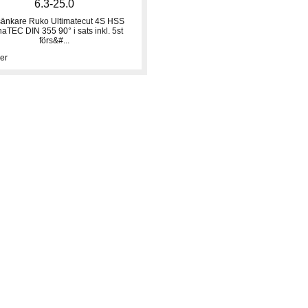
6.3-25.0
sänkare Ruko Ultimatecut 4S HSS
aTEC DIN 355 90° i sats inkl. 5st
förs&#...