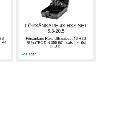
FÖRSÄNKARE 4S HSS SET
6.3-20.5
HSS
Försänkare Ruko Ultimatecut 4S HSS
, M6
RUnaTEC DIN 355 90° i sats inkl. 6st
förs&#...