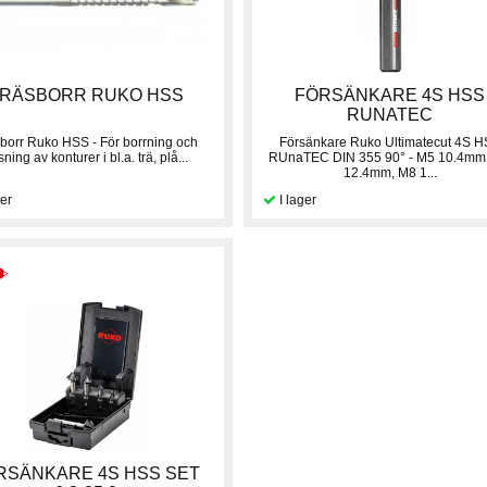
RÄSBORR RUKO HSS
FÖRSÄNKARE 4S HSS
RUNATEC
borr Ruko HSS - För borrning och
Försänkare Ruko Ultimatecut 4S 
sning av konturer i bl.a. trä, plå...
RUnaTEC DIN 355 90° - M5 10.4mm
12.4mm, M8 1...
RSÄNKARE 4S HSS SET