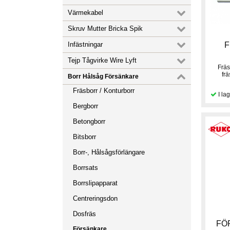
Värmekabel
Skruv Mutter Bricka Spik
Infästningar
F
Tejp Tågvirke Wire Lyft
Fräs
frä
Borr Hålsåg Försänkare
Fräsborr / Konturborr
Bergborr
Betongborr
Bitsborr
Borr-, Hålsågsförlängare
Borrsats
Borrslipapparat
Centreringsdon
Dosfräs
FÖ
Försänkare