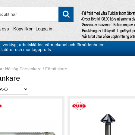
a oss
Köpvillkor
Logga in
, verktyg, arbetskläder, värmekabel och förnödenheter
stallatörer och montageproffs.
rr Hålsåg Försänkare
/
Försänkare
änkare