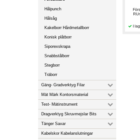
Hålpunch
För
RUn
Hålsåg
Kakelborr Hårdmetallborr
Konisk plåtborr
Siporexskrapa
Snabbstålborr
Stegborr
Träborr
Gäng- Gradverktyg Filar
Mät Märk Kontorsmaterial
Test- Mätinstrument
Dragverktyg Skruvmejslar Bits
Tänger Saxar
Kabelskor Kabelanslutningar