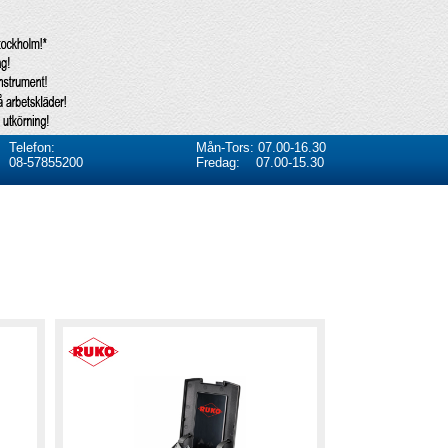
Telefon:
Mån-Tors: 07.00-16.30
08-57855200
Fredag: 07.00-15.30