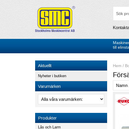
Kontakt
Maskiner
till elin
Aktuellt
Hem
/
Bo
Förs
Nyheter i butiken
Varumärken
Produkter
Lås och Larm