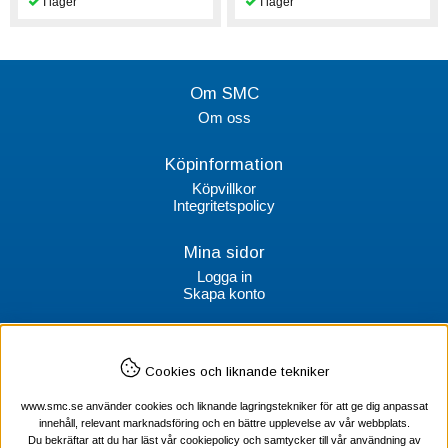
Om SMC
Om oss
Köpinformation
Köpvillkor
Integritetspolicy
Mina sidor
Logga in
Skapa konto
Kontakt
Cookies och liknande tekniker
SMC Stockholms Maskincentral AB
Box 38064
www.smc.se använder cookies och liknande lagringstekniker för att ge dig anpassat
100 64 Stockholm
innehåll, relevant marknadsföring och en bättre upplevelse av vår webbplats.
Du bekräftar att du har läst vår cookiepolicy och samtycker till vår användning av
Tel Verktyg: 08-578 55 230