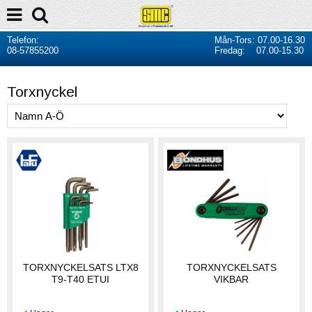
Telefon:
Mån-Tors: 07.00-16.30
08-57855200
Fredag: 07.00-15.30
Torxnyckel
TORXNYCKELSATS LTX8
TORXNYCKELSATS
T9-T40 ETUI
VIKBAR