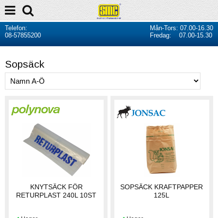
Telefon:
Mån-Tors: 07.00-16.30
08-57855200
Fredag: 07.00-15.30
Sopsäck
KNYTSÄCK FÖR
SOPSÄCK KRAFTPAPPER
RETURPLAST 240L 10ST
125L