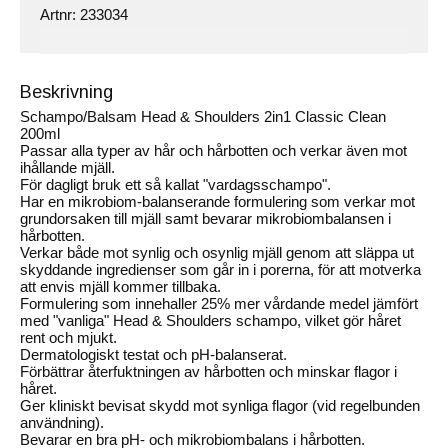
Artnr:
233034
Beskrivning
Schampo/Balsam Head & Shoulders 2in1 Classic Clean
200ml
Passar alla typer av hår och hårbotten och verkar även mot
ihållande mjäll.
För dagligt bruk ett så kallat "vardagsschampo".
Har en mikrobiom-balanserande formulering som verkar mot
grundorsaken till mjäll samt bevarar mikrobiombalansen i
hårbotten.
Verkar både mot synlig och osynlig mjäll genom att släppa ut
skyddande ingredienser som går in i porerna, för att motverka
att envis mjäll kommer tillbaka.
Formulering som innehaller 25% mer vårdande medel jämfört
med "vanliga" Head & Shoulders schampo, vilket gör håret
rent och mjukt.
Dermatologiskt testat och pH-balanserat.
Förbättrar återfuktningen av hårbotten och minskar flagor i
håret.
Ger kliniskt bevisat skydd mot synliga flagor (vid regelbunden
användning).
Bevarar en bra pH- och mikrobiombalans i hårbotten.