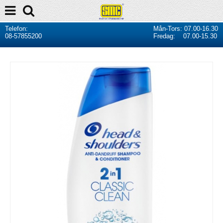
Telefon:
Mån-Tors: 07.00-16.30
08-57855200
Fredag: 07.00-15.30