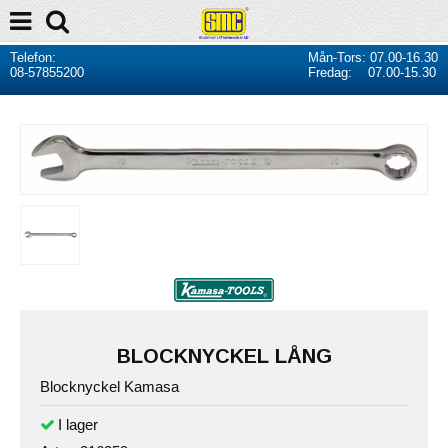
Telefon:
Mån-Tors: 07.00-16.30
08-57855200
Fredag: 07.00-15.30
BLOCKNYCKEL LÅNG
Blocknyckel Kamasa