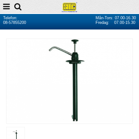
Telefon:
Mån-Tors: 07.00-16.30
08-57855200
Fredag: 07.00-15.30