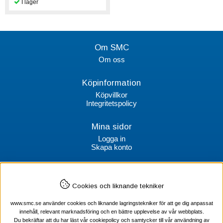
Om SMC
Om oss
Köpinformation
Köpvillkor
Integritetspolicy
Mina sidor
Logga in
Skapa konto
Kontakt
Cookies och liknande tekniker
SMC Stockholms Maskincentral AB
Box 38064
www.smc.se använder cookies och liknande lagringstekniker för att ge dig anpassat
100 64 Stockholm
innehåll, relevant marknadsföring och en bättre upplevelse av vår webbplats.
Du bekräftar att du har läst vår cookiepolicy och samtycker till vår användning av
Tel Verktyg: 08-578 55 230