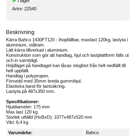
Artnr:
22540
Beskrivning
Kärra Bahco 1430FT120 - Ihopfällbar, maxlast 120kg, lastyta i
aluminium, stålram.
Lätt kärra tillverkad i aluminium.
Konstruktion som gör att handtag, hjul och lastplattform fälls ut
och in samtidigt.
Höjdläget på handtaget kan låsas steglöst från helt nedfällt till
helt uppfällt.
Handtag i polypropen.
Försedd med 35mm breda gummihjul.
Elastiska band för lastsäkring.
Lastyta på 487x350 mm.
Specifikationer:
Hjuldiameter: 175 mm
Max last 120 kg
Storlek utfälld (HxBxD): 1077x487x520 mm
Vikt: 6,4 kg
Varumärke:
Bahco