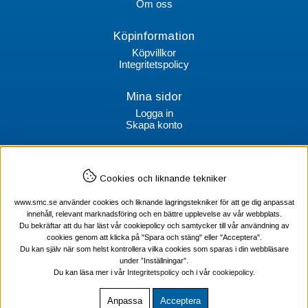
Om oss
Köpinformation
Köpvillkor
Integritetspolicy
Mina sidor
Logga in
Skapa konto
Kontakt
Cookies och liknande tekniker
SMC Stockholms Maskincentral AB
Box 38064
www.smc.se använder cookies och liknande lagringstekniker för att ge dig anpassat
100 64 Stockholm
innehåll, relevant marknadsföring och en bättre upplevelse av vår webbplats.
Du bekräftar att du har läst vår cookiepolicy och samtycker till vår användning av
Tel Verktyg: 08-578 55 230
cookies genom att klicka på "Spara och stäng" eller "Acceptera".
Tel Värmekabel: 08-578 55 240
Du kan själv när som helst kontrollera vilka cookies som sparas i din webbläsare
under ”Inställningar”.
Du kan läsa mer i vår
Integritetspolicy
och i vår
cookiepolicy
.
Anpassa
Acceptera