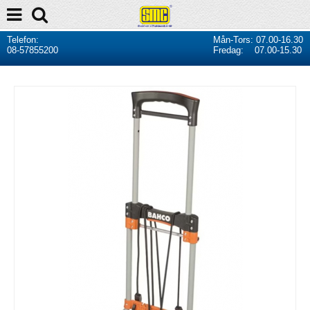
Telefon:
Mån-Tors: 07.00-16.30
08-57855200
Fredag: 07.00-15.30