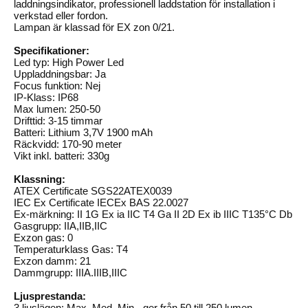
laddningsindikator, professionell laddstation för installation i
verkstad eller fordon.
Lampan är klassad för EX zon 0/21.
Specifikationer:
Led typ: High Power Led
Uppladdningsbar: Ja
Focus funktion: Nej
IP-Klass: IP68
Max lumen: 250-50
Drifttid: 3-15 timmar
Batteri: Lithium 3,7V 1900 mAh
Räckvidd: 170-90 meter
Vikt inkl. batteri: 330g
Klassning:
ATEX Certificate SGS22ATEX0039
IEC Ex Certificate IECEx BAS 22.0027
Ex-märkning: II 1G Ex ia IIC T4 Ga II 2D Ex ib IIIC T135°C Db
Gasgrupp: IIA,IIB,IIC
Exzon gas: 0
Temperaturklass Gas: T4
Exzon damm: 21
Dammgrupp: IIIA.IIIB,IIIC
Ljusprestanda:
3 ljuslägen: Max, Med, Min - ger från 50 till 250 lumen.