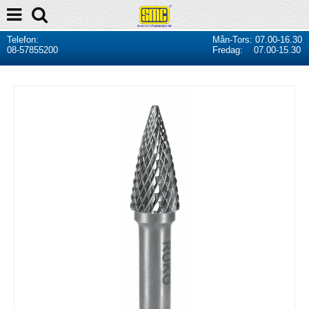
Telefon:
Mån-Tors: 07.00-16.30
08-57855200
Fredag: 07.00-15.30