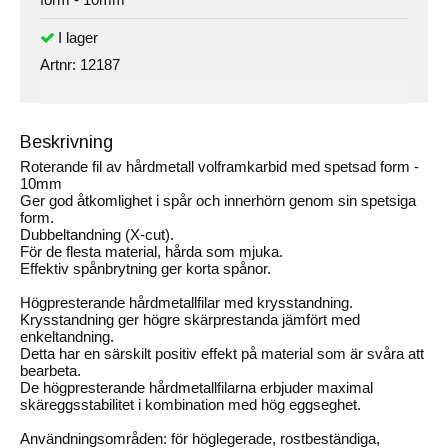
Artnr:
12187
Beskrivning
Roterande fil av hårdmetall volframkarbid med spetsad form -
10mm
Ger god åtkomlighet i spår och innerhörn genom sin spetsiga
form.
Dubbeltandning (X-cut).
För de flesta material, hårda som mjuka.
Effektiv spånbrytning ger korta spånor.
Högpresterande hårdmetallfilar med krysstandning.
Krysstandning ger högre skärprestanda jämfört med
enkeltandning.
Detta har en särskilt positiv effekt på material som är svåra att
bearbeta.
De högpresterande hårdmetallfilarna erbjuder maximal
skäreggsstabilitet i kombination med hög eggseghet.
Användningsområden: för höglegerade, rostbeständiga,