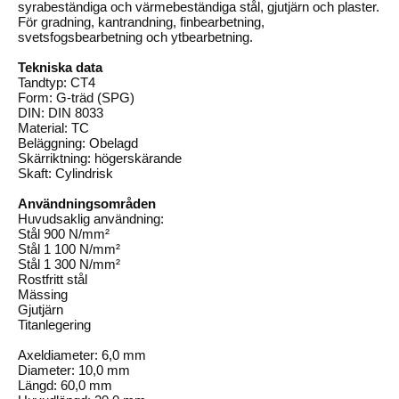
syrabeständiga och värmebeständiga stål, gjutjärn och plaster.
För gradning, kantrandning, finbearbetning,
svetsfogsbearbetning och ytbearbetning.
Tekniska data
Tandtyp: CT4
Form: G-träd (SPG)
DIN: DIN 8033
Material: TC
Beläggning: Obelagd
Skärriktning: högerskärande
Skaft: Cylindrisk
Användningsområden
Huvudsaklig användning:
Stål 900 N/mm²
Stål 1 100 N/mm²
Stål 1 300 N/mm²
Rostfritt stål
Mässing
Gjutjärn
Titanlegering
Axeldiameter: 6,0 mm
Diameter: 10,0 mm
Längd: 60,0 mm