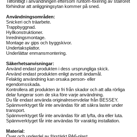
Tillförlitligt i användningen eftersom runtom-fixering av stålröret
förhindrar att anliggningsytan kommer på sned.
Användningsområden:
Snickeri och träarbete.
Trappbyggnad.
Hyllkonstruktioner.
Inredningsmontage.
Montage av gips och byggskivor.
Undertaksplattor.
Underlättar enmansmontering.
Säkerhetsanvisningar:
Använd endast produkten i dess ursprungliga skick.
Använd endast produkten enligt avsett ändamål.
Felaktig användning kan orsaka person- eller
egendomsskada.
Kontrollera att produkten är fri från skador och att alla rörliga
delar fungerar som de ska före varje användning.
Du får endast använda originalreservdelar från BESSEY.
Spännverktyget får inte användas för att säkra laster under
transport.
Spännverktyget får inte användas för att lyfta, dra eller luta.
Spännverktyget får inte användas för varaktig installation.
Material:
Över och underdel av förstärkt PA6-plast