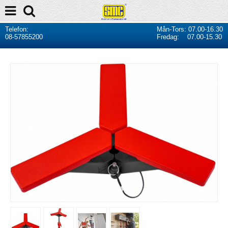
Telefon:
Mån-Tors: 07.00-16.30
08-57855200
Fredag: 07.00-15.30