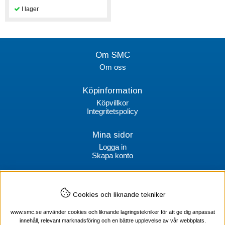
Om SMC
Om oss
Köpinformation
Köpvillkor
Integritetspolicy
Mina sidor
Logga in
Skapa konto
Kontakt
Cookies och liknande tekniker
SMC Stockholms Maskincentral AB
Box 38064
100 64 Stockholm
www.smc.se använder cookies och liknande lagringstekniker för att ge dig anpassat
innehåll, relevant marknadsföring och en bättre upplevelse av vår webbplats.