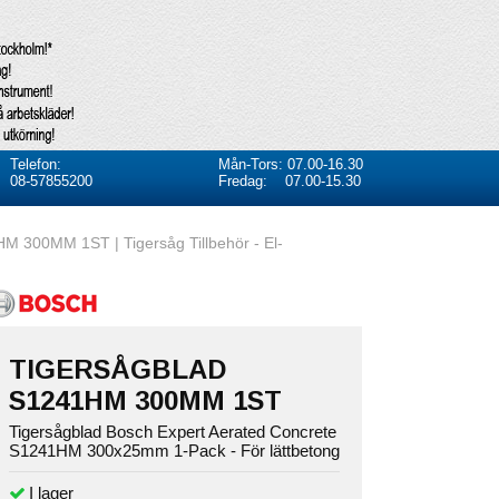
Telefon:
Mån-Tors: 07.00-16.30
08-57855200
Fredag: 07.00-15.30
300MM 1ST | Tigersåg Tillbehör - El-
TIGERSÅGBLAD
S1241HM 300MM 1ST
Tigersågblad Bosch Expert Aerated Concrete
S1241HM 300x25mm 1-Pack - För lättbetong