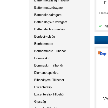
Batterimetallsåg Tillbehör
F
Batterimutterdragare
Fläns
Batteriskruvdragare
Batterislagskruvdragare
Batterislagborrmaskin
Bordscirkelsåg
Borrhammare
Borrhammare Tillbehör
Borrmaskin
Borrmaskin Tillbehör
Diamantkapskiva
Elhandhyvel Tillbehör
Excenterslip
Excenterslip Tillbehör
VA
Gipssåg