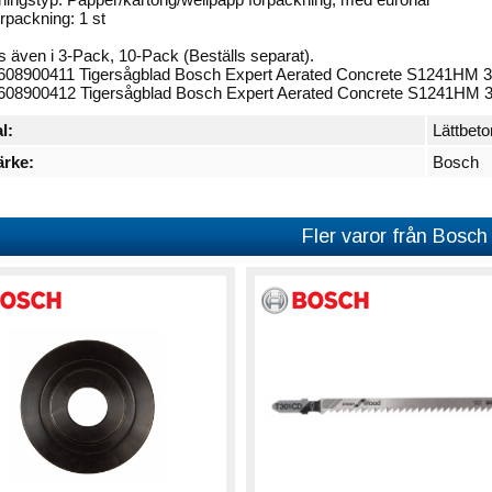
örpackning: 1 st
as även i 3-Pack, 10-Pack (Beställs separat).
608900411 Tigersågblad Bosch Expert Aerated Concrete S1241HM
608900412 Tigersågblad Bosch Expert Aerated Concrete S1241HM
l:
Lättbet
rke:
Bosch
Fler varor från Bosch