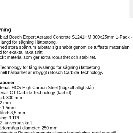
vning
gblad Bosch Expert Aerated Concrete S1241HM 300x25mm 1-Pack - F
längd för sågning i lättbetong.
ed stora spånrum arbetar sig snabbt genom de tuffaste materialen.
d för exakta, raka snitt.
ockt material som ger extra robusthet och stabilitet.
Technology för lång livslängd för sågning i lättbetong
nell hållbarhet är inbyggt i Bosch Carbide Technology.
ationer
rial: HCS High Carbon Steel (högkolhaltigt stål)
rial: CT Carbide Technology (karbid)
ngd: 300 mm
22 mm
k: 1.5mm
tånd: 8,5 mm
ing: 3 TPI
/2"-universalskaft
ärförmåga i diameter: 250 mm
ingstyp: Papper/kartong/wellpapp förpackning, med eurohål