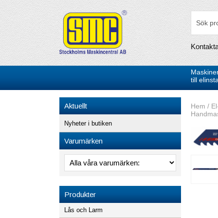
Kontakt
Maskiner
till elin
Aktuellt
Hem
/
El
Handmask
Nyheter i butiken
Varumärken
Produkter
Lås och Larm