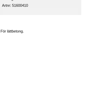
Artnr:
51600410
ör lättbetong.