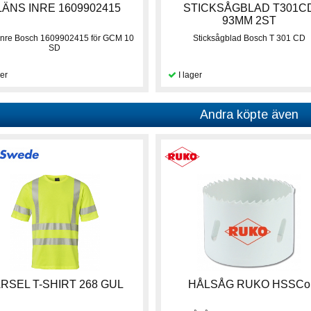
LÄNS INRE 1609902415
STICKSÅGBLAD T301C
93MM 2ST
 inre Bosch 1609902415 för GCM 10
Sticksågblad Bosch T 301 CD
SD
Andra köpte även
RSEL T-SHIRT 268 GUL
HÅLSÅG RUKO HSSCo