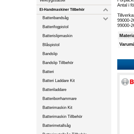
Verktygssatser
Antal i f
El-Handmaskiner Tillbehör
Tillverk
Batteribandsåg
99000-2
99000-2
Batterifogpistol
Materia
Batterislipmaskin
Varumä
Blåspistol
Bandslip
Bandslip Tillbehör
Batteri
Batteri Laddare Kit
Batteriladdare
Batteriborrhammare
Batterimaskin Kit
Batterimaskin Tillbehör
Batterimetallsåg