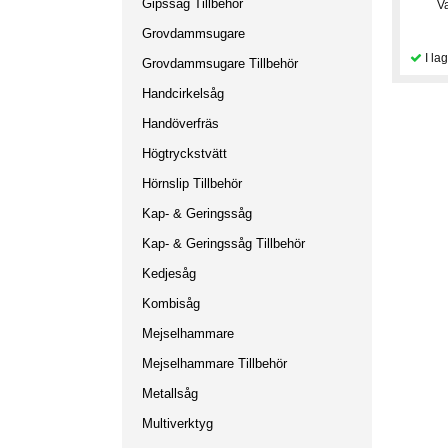
Gipssåg Tillbehör
V
Grovdammsugare
Grovdammsugare Tillbehör
Handcirkelsåg
Handöverfräs
Högtryckstvätt
Hörnslip Tillbehör
Kap- & Geringssåg
Kap- & Geringssåg Tillbehör
Kedjesåg
Kombisåg
Mejselhammare
Mejselhammare Tillbehör
Metallsåg
Multiverktyg