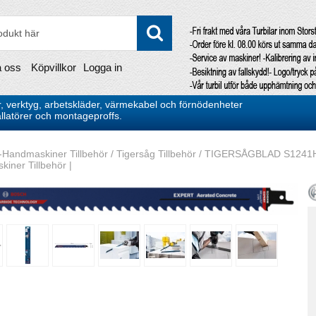
a oss
Köpvillkor
Logga in
, verktyg, arbetskläder, värmekabel och förnödenheter
stallatörer och montageproffs.
-Handmaskiner Tillbehör
/
Tigersåg Tillbehör
/
TIGERSÅGBLAD S1241HM 
iner Tillbehör |