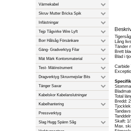
Värmekabel
Skruv Mutter Bricka Spik
Infästningar
Beskri
Tejp Tågvirke Wire Lyft
Tigerså
Borr Hålsåg Försänkare
Lång livs
Tänder m
Gäng- Gradverktyg Filar
Brett bla
Blad i tj
Mät Märk Kontorsmaterial
Carbide 
Test- Mätinstrument
Exceptio
Dragverktyg Skruvmejslar Bits
Specifik
Tänger Saxar
Stommate
Bladmate
Kabelskor Kabelanslutningar
Total lä
Bredd: 
Kabelhantering
Tjockle
Tandavs
Pressverktyg
Tanddeln
Skaft: 1
Slag Hugg Spänn Såg
Max. sk
Förpackn