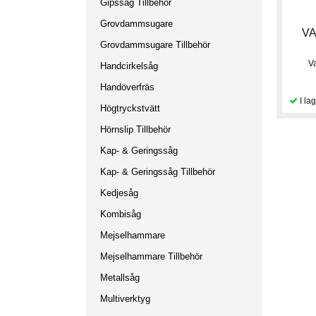
Gipssåg Tillbehör
Grovdammsugare
VA
Grovdammsugare Tillbehör
V
Handcirkelsåg
Handöverfräs
Högtryckstvätt
Hörnslip Tillbehör
Kap- & Geringssåg
Kap- & Geringssåg Tillbehör
Kedjesåg
Kombisåg
Mejselhammare
Mejselhammare Tillbehör
Metallsåg
Multiverktyg