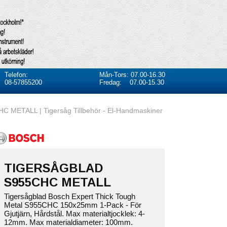
Telefon:
Mån-Tors: 07.00-16.30
08-57855200
Fredag: 07.00-15.30
METALL | Tigersåg Tillbehör - El-Handmaskiner
TIGERSÅGBLAD
S955CHC METALL
Tigersågblad Bosch Expert Thick Tough
Metal S955CHC 150x25mm 1-Pack - För
Gjutjärn, Hårdstål. Max materialtjocklek: 4-
12mm. Max materialdiameter: 100mm.