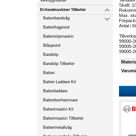
Verktygssatser
Skaft: 1
El-Handmaskiner Tillbehör
Rekomme
Max. sk
Batteribandsåg
Förpackn
Antal i f
Batterifogpistol
Tillverk
Batterislipmaskin
99000-2
Blåspistol
99000-2
99000-2
Bandslip
Materia
Bandslip Tillbehör
Varumä
Batteri
Batteri Laddare Kit
Batteriladdare
Batteriborrhammare
Batterimaskin Kit
Batterimaskin Tillbehör
Batterimetallsåg