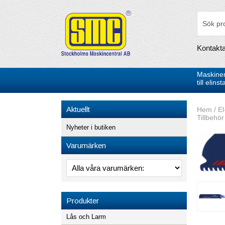
Kontakt
Maskiner
till elin
Aktuellt
Hem
/
El
Tillbehör
Nyheter i butiken
Varumärken
Produkter
Lås och Larm