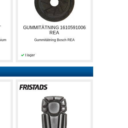
T
GUMMITÄTNING 1610591006
REA
nium
Gummitätning Bosch REA