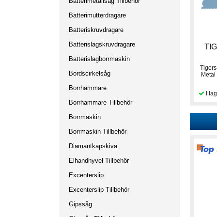
Batterimetallsåg Tillbehör
Batterimutterdragare
Batteriskruvdragare
Batterislagskruvdragare
TI
Batterislagborrmaskin
Tiger
Bordscirkelsåg
Metal
Borrhammare
Borrhammare Tillbehör
Borrmaskin
Borrmaskin Tillbehör
Diamantkapskiva
Elhandhyvel Tillbehör
Excenterslip
Excenterslip Tillbehör
Gipssåg