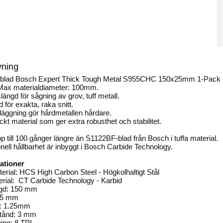
vning
blad Bosch Expert Thick Tough Metal S955CHC 150x25mm 1-Pack - Fö
ax materialdiameter: 100mm.
längd för sågning av grov, tuff metall.
d för exakta, raka snitt.
läggning gör hårdmetallen hårdare.
ockt material som ger extra robusthet och stabilitet.
pp till 100 gånger längre än S1122BF-blad från Bosch i tuffa material.
nell hållbarhet är inbyggt i Bosch Carbide Technology.
ationer
rial: HCS High Carbon Steel - Högkolhaltigt Stål
rial: CT Carbide Technology - Karbid
ngd: 150 mm
25 mm
k: 1.25mm
tånd: 3 mm
ing: 8 TPI