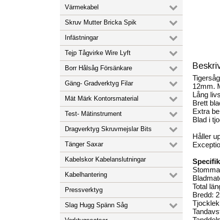
Värmekabel
Skruv Mutter Bricka Spik
Infästningar
Tejp Tågvirke Wire Lyft
Beskri
Borr Hålsåg Försänkare
Tigersåg
Gäng- Gradverktyg Filar
12mm. M
Lång livs
Mät Märk Kontorsmaterial
Brett bla
Extra be
Test- Mätinstrument
Blad i tj
Dragverktyg Skruvmejslar Bits
Håller u
Tänger Saxar
Exceptio
Kabelskor Kabelanslutningar
Specifik
Stommate
Kabelhantering
Bladmate
Total lä
Pressverktyg
Bredd: 
Tjockle
Slag Hugg Spänn Såg
Tandavs
Tanddeln