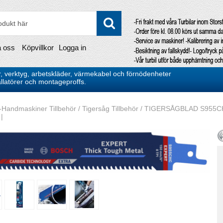
a oss
Köpvillkor
Logga in
, verktyg, arbetskläder, värmekabel och förnödenheter
stallatörer och montageproffs.
-Handmaskiner Tillbehör
/
Tigersåg Tillbehör
/
TIGERSÅGBLAD S955CHC 
 |