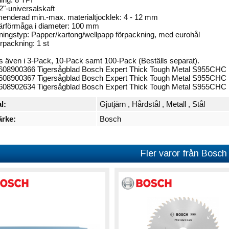
/2"-universalskaft
nderad min.-max. materialtjocklek: 4 - 12 mm
ärförmåga i diameter: 100 mm
ingstyp: Papper/kartong/wellpapp förpackning, med eurohål
örpackning: 1 st
as även i 3-Pack, 10-Pack samt 100-Pack (Beställs separat).
608900366 Tigersågblad Bosch Expert Thick Tough Metal S955CH
608900367 Tigersågblad Bosch Expert Thick Tough Metal S955CH
608902634 Tigersågblad Bosch Expert Thick Tough Metal S955CH
l:
Gjutjärn
,
Hårdstål
,
Metall
,
Stål
rke:
Bosch
Fler varor från Bosch