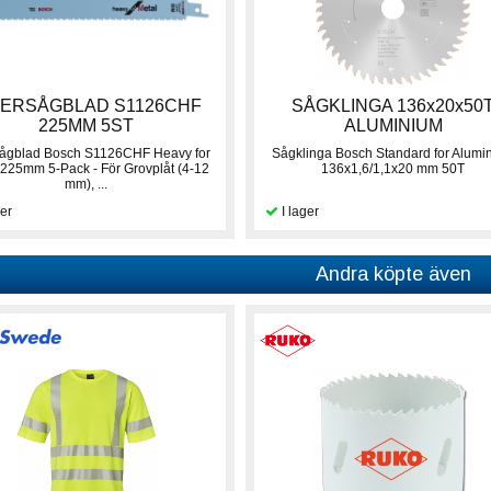
GERSÅGBLAD S1126CHF
SÅGKLINGA 136x20x50
225MM 5ST
ALUMINIUM
sågblad Bosch S1126CHF Heavy for
Sågklinga Bosch Standard for Alumi
 225mm 5-Pack - För Grovplåt (4-12
136x1,6/1,1x20 mm 50T
mm), ...
Andra köpte även